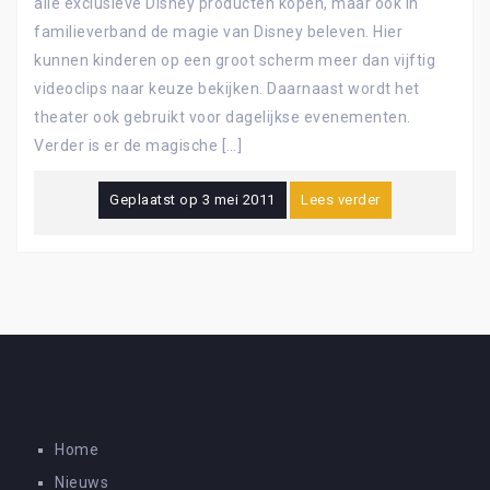
alle exclusieve Disney producten kopen, maar ook in
familieverband de magie van Disney beleven. Hier
kunnen kinderen op een groot scherm meer dan vijftig
videoclips naar keuze bekijken. Daarnaast wordt het
theater ook gebruikt voor dagelijkse evenementen.
Verder is er de magische […]
Geplaatst op
3 mei 2011
Lees verder
Home
Nieuws