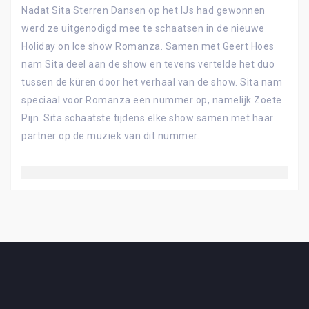
Nadat Sita Sterren Dansen op het IJs had gewonnen
werd ze uitgenodigd mee te schaatsen in de nieuwe
Holiday on Ice show Romanza. Samen met Geert Hoes
nam Sita deel aan de show en tevens vertelde het duo
tussen de küren door het verhaal van de show. Sita nam
speciaal voor Romanza een nummer op, namelijk Zoete
Pijn. Sita schaatste tijdens elke show samen met haar
partner op de muziek van dit nummer.