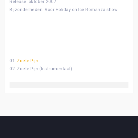
Release: oktober 2007
Bijzonderheden: Voor Holiday on Ice Romanza show.
01.
Zoete Pijn
02. Zoete Pijn (Instrumentaal)