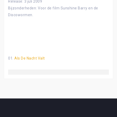
Release: 3 juli 2009
Bijzonderheden: Voor de film Sunshine Barry en de
Discowormen.
01.
Als De Nacht Valt