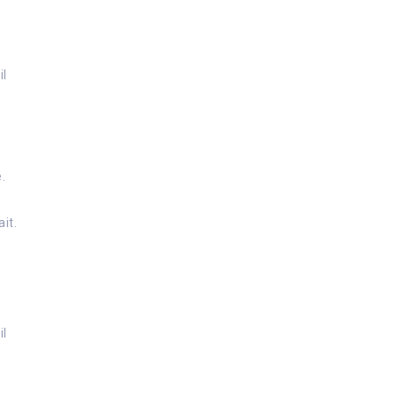
il
.
it.
il