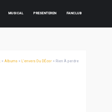
MUSICAL
PRESENTEREN
FANCLUB
k
>
Albums
>
L'envers Du DÉcor
>
Rien À perdre