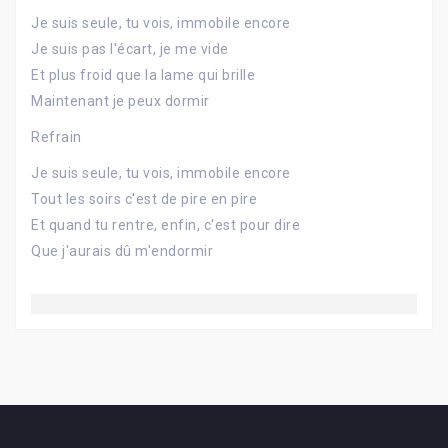
Je suis seule, tu vois, immobile encore
Je suis pas l'écart, je me vide
Et plus froid que la lame qui brille
Maintenant je peux dormir
Refrain
Je suis seule, tu vois, immobile encore
Tout les soirs c'est de pire en pire
Et quand tu rentre, enfin, c'est pour dire
Que j'aurais dû m'endormir