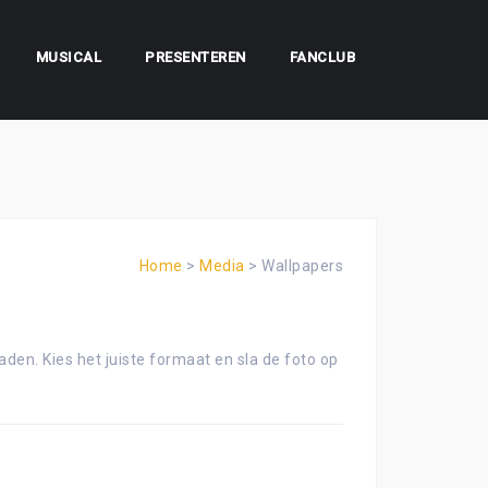
MUSICAL
PRESENTEREN
FANCLUB
Home
>
Media
>
Wallpapers
aden. Kies het juiste formaat en sla de foto op