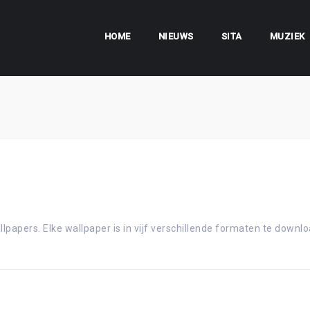
HOME
NIEUWS
SITA
MUZIEK
lpapers. Elke wallpaper is in vijf verschillende formaten te downlo